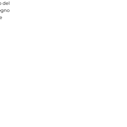
o del
sogno
e