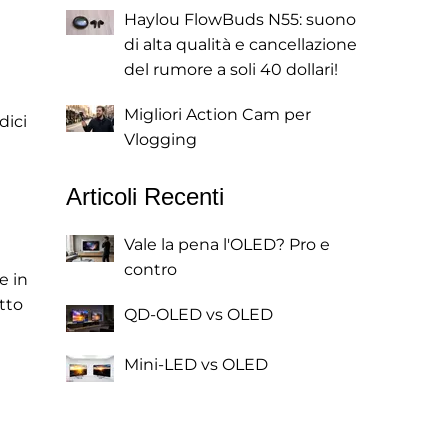
Haylou FlowBuds N55: suono
di alta qualità e cancellazione
del rumore a soli 40 dollari!
Migliori Action Cam per
dici
Vlogging
Articoli Recenti
Vale la pena l'OLED? Pro e
contro
e in
tto
QD-OLED vs OLED
Mini-LED vs OLED