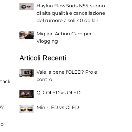
Haylou FlowBuds N55: suono
di alta qualità e cancellazione
del rumore a soli 40 dollari!
Migliori Action Cam per
Vlogging
Articoli Recenti
Vale la pena l'OLED? Pro e
contro
stack
QD-OLED vs OLED
ay
Mini-LED vs OLED
to