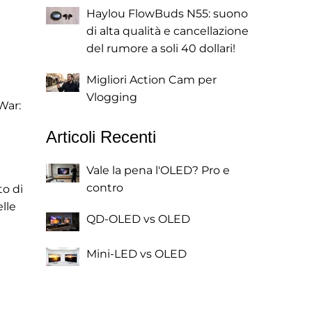
Haylou FlowBuds N55: suono
di alta qualità e cancellazione
del rumore a soli 40 dollari!
Migliori Action Cam per
Vlogging
War:
Articoli Recenti
Vale la pena l'OLED? Pro e
contro
to di
lle
QD-OLED vs OLED
Mini-LED vs OLED