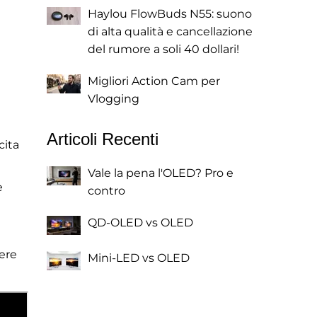
Haylou FlowBuds N55: suono
di alta qualità e cancellazione
del rumore a soli 40 dollari!
Migliori Action Cam per
Vlogging
Articoli Recenti
cita
Vale la pena l'OLED? Pro e
e
contro
QD-OLED vs OLED
ere
Mini-LED vs OLED