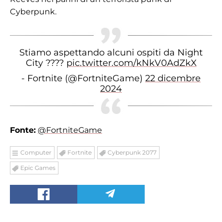
Cyberpunk.
Stiamo aspettando alcuni ospiti da Night
City ????
pic.twitter.com/kNkV0AdZkX
- Fortnite (@FortniteGame)
22 dicembre
2024
Fonte:
@FortniteGame
Computer
Fortnite
Cyberpunk 2077
Epic Games