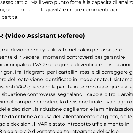
ossesso tattici. Ma il vero punto forte è la capacità di anali
ioni, determinarne la gravità e creare commenti per
partita.
R (Video Assistant Referee)
ema di video replay utilizzato nel calcio per assistere
Consente di rivedere i momenti controversi per garantire
i principali del VAR sono quelle di verificare le violazioni 
rigori, i falli flagranti per i cartellini rossi e di correggere gl
ore del reato viene identificato in modo errato. Il sistema
sistenti VAR guardano la partita in tempo reale grazie alla
 situazione controversa, segnalano il capo arbitro. L'arbit
no al campo e prendere la decisione finale. I vantaggi d
e decisioni, la riduzione degli errori e la minimizzazio
te da critiche a causa del rallentamento del gioco, delle
ole decisioni. Il VAR è stato introdotto ufficialmente in
e da allora è diventato parte integrante del calcio