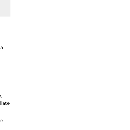
za
.
liate
 e