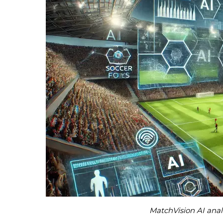
MatchVision AI anali