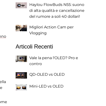
Haylou FlowBuds N55: suono
di alta qualità e cancellazione
del rumore a soli 40 dollari!
Migliori Action Cam per
Vlogging
nno
Articoli Recenti
Vale la pena l'OLED? Pro e
contro
QD-OLED vs OLED
ella
Mini-LED vs OLED
 e
come