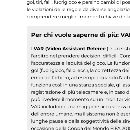
gol, tiri, falli, fuorigioco e persino cambi di p
le violazioni delle regole da diverse angolaz
comprendere meglio i momenti chiave della 
Per chi vuole saperne di più: VA
Il
VAR (Video Assistant Referee
) è un sist
l'arbitro nel prendere decisioni difficili. 
l'accuratezza e l'equità del gioco. Le funzion
gol (fuorigioco, fallo, ecc.), la correttezza dei 
errori dell'arbitro, ad esempio quando l'aut
funziona così: in una stanza speciale, gli as
registrazione di più telecamere e, in caso di
può rivedere il momento su un monitor vici
VAR includono una maggiore accuratezza dell
dell'errore umano, ma il sistema non è esen
lunghe pause e della soggettività delle sing
occasione della Coppa del Mondo FIFA 2018 