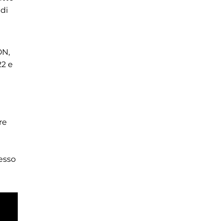
 di
ON,
22 e
re
cesso