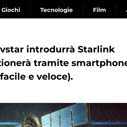
Giochi
Tecnologie
Film
ivstar introdurrà Starlink
unzionerà tramite smartphon
acile e veloce).