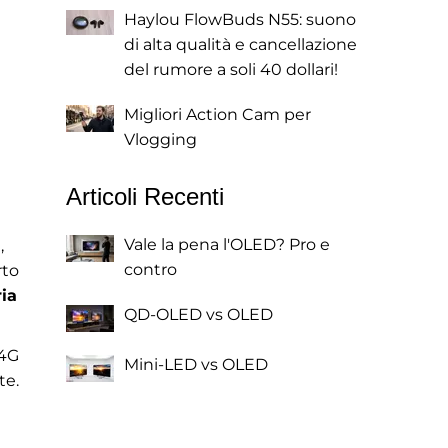
Haylou FlowBuds N55: suono
di alta qualità e cancellazione
del rumore a soli 40 dollari!
Migliori Action Cam per
Vlogging
Articoli Recenti
Vale la pena l'OLED? Pro e
,
contro
rto
ia
QD-OLED vs OLED
 4G
Mini-LED vs OLED
te.