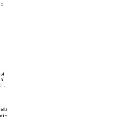
lo
si
da
i".
ella
utto