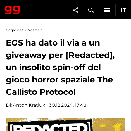
IT
Gagadget
Notizia
EGS ha dato il via a un
giveaway per [Redacted],
un insolito spin-off del
gioco horror spaziale The
Callisto Protocol
Di:
Anton Kratiuk
| 30.12.2024, 17:48