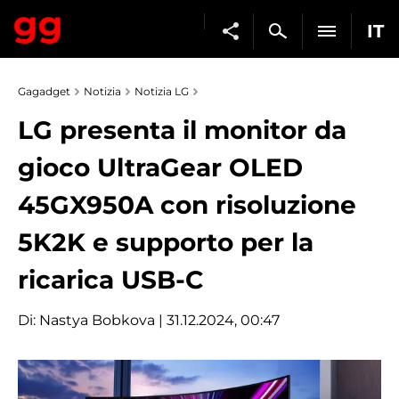
IT
Gagadget
Notizia
Notizia LG
LG presenta il monitor da
gioco UltraGear OLED
45GX950A con risoluzione
5K2K e supporto per la
ricarica USB-C
Di:
Nastya Bobkova
| 31.12.2024, 00:47