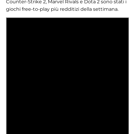
Counter-Strike 2, Marvel Rivals e Dota 2 sono stati i
giochi free-to-play più redditizi della settimana.