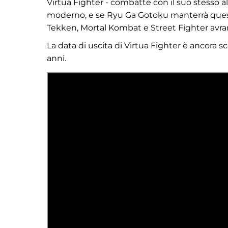
Virtua Fighter - combatte con il suo stesso a
moderno, e se Ryu Ga Gotoku manterrà questo 
Tekken, Mortal Kombat e Street Fighter avra
La data di uscita di Virtua Fighter è ancora 
anni.