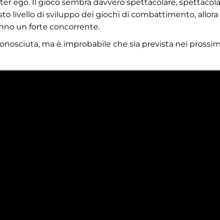
lter ego. Il gioco sembra davvero spettacolare, spettacola
livello di sviluppo dei giochi di combattimento, allora
nno un forte concorrente.
sconosciuta, ma è improbabile che sia prevista nei prossim