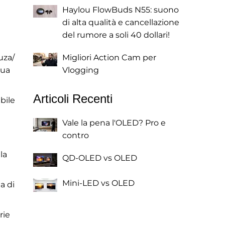
Haylou FlowBuds N55: suono
di alta qualità e cancellazione
del rumore a soli 40 dollari!
uza/
Migliori Action Cam per
tua
Vlogging
Articoli Recenti
bile
Vale la pena l'OLED? Pro e
contro
la
QD-OLED vs OLED
Mini-LED vs OLED
a di
rie