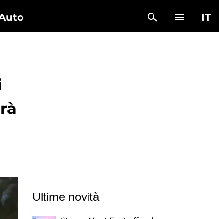
Auto
IT
i
erà
Ultime novità