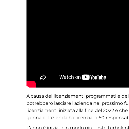
A causa dei licenziamenti programmati e dei 
potrebbero lasciare l'azienda nel prossimo fu
licenziamenti iniziata alla fine del 2022 e che 
gennaio, l'azienda ha licenziato 60 responsab
L'anno è iniziato in modo piuttosto turbolent