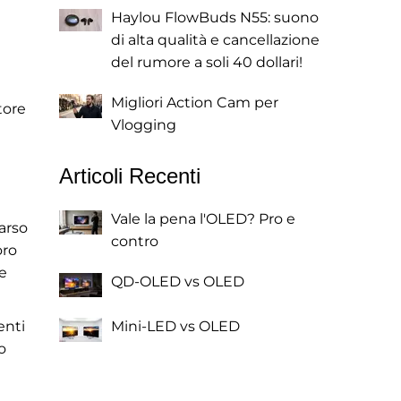
Haylou FlowBuds N55: suono
di alta qualità e cancellazione
del rumore a soli 40 dollari!
Migliori Action Cam per
tore
Vlogging
e
Articoli Recenti
Vale la pena l'OLED? Pro e
arso
contro
oro
te
QD-OLED vs OLED
enti
Mini-LED vs OLED
o