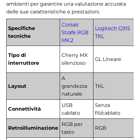
ambienti per garantire una valutazione accurata
delle sue caratteristiche e prestazioni.
Corsair
Specifiche
Logitech G915
Strafe RGB
tecniche
TKL
MK.2
Tipo di
Cherry MX
GL Lineare
interruttore
silenzioso
A
Layout
grandezza
TKL
naturale
USB
Senza
Connettività
cablato
fili/cablato
RGB per
Retroilluminazione
RGB
tasto