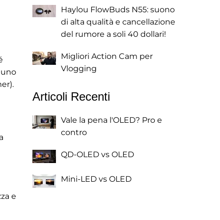
Haylou FlowBuds N55: suono
di alta qualità e cancellazione
del rumore a soli 40 dollari!
Migliori Action Cam per
é
Vlogging
e uno
er).
Articoli Recenti
Vale la pena l'OLED? Pro e
contro
a
QD-OLED vs OLED
Mini-LED vs OLED
zza e