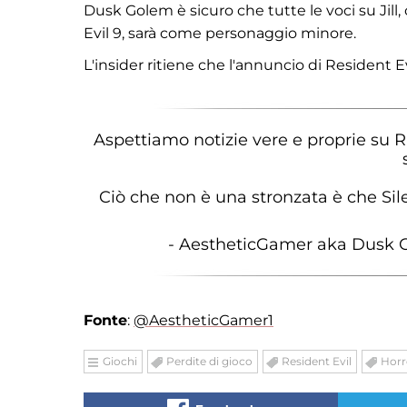
Dusk Golem è sicuro che tutte le voci su Jill,
Evil 9, sarà come personaggio minore.
L'insider ritiene che l'annuncio di Resident 
Aspettiamo notizie vere e proprie su R
Ciò che non è una stronzata è che Silen
- AestheticGamer aka Dusk
Fonte
:
@AestheticGamer1
Giochi
Perdite di gioco
Resident Evil
Horr