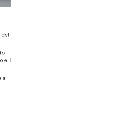
n
 del
uto
 e il
a a