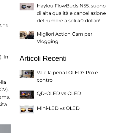
Haylou FlowBuds N55: suono
di alta qualità e cancellazione
del rumore a soli 40 dollari!
 che
Migliori Action Cam per
Vlogging
. In
Articoli Recenti
Vale la pena l'OLED? Pro e
contro
lla
CV).
QD-OLED vs OLED
tems.
ità
Mini-LED vs OLED