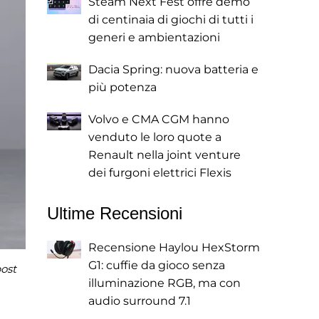
Steam Next Fest offre demo
di centinaia di giochi di tutti i
generi e ambientazioni
Dacia Spring: nuova batteria e
più potenza
Volvo e CMA CGM hanno
venduto le loro quote a
Renault nella joint venture
dei furgoni elettrici Flexis
Ultime Recensioni
Recensione Haylou HexStorm
G1: cuffie da gioco senza
post
illuminazione RGB, ma con
audio surround 7.1