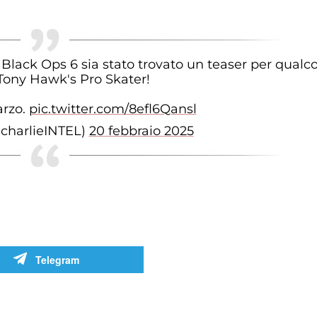
lack Ops 6 sia stato trovato un teaser per qualc
Tony Hawk's Pro Skater!
arzo.
pic.twitter.com/8efl6Qansl
@charlieINTEL)
20 febbraio 2025
Telegram