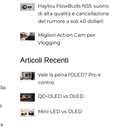
Haylou FlowBuds N55: suono
di alta qualità e cancellazione
del rumore a soli 40 dollari!
Migliori Action Cam per
Vlogging
Articoli Recenti
Vale la pena l'OLED? Pro e
contro
lla
QD-OLED vs OLED
l
Mini-LED vs OLED
la