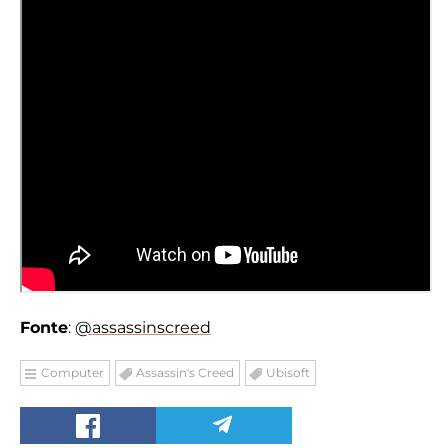
Fonte
:
@assassinscreed
Computer
Assassin's Creed
Ubisoft