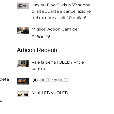
Haylou FlowBuds N55: suono
di alta qualità e cancellazione
del rumore a soli 40 dollari!
Migliori Action Cam per
Vlogging
Articoli Recenti
Vale la pena l'OLED? Pro e
contro
cietà
QD-OLED vs OLED
Mini-LED vs OLED
4