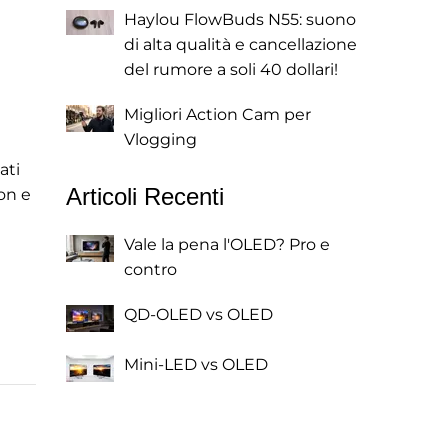
Haylou FlowBuds N55: suono
di alta qualità e cancellazione
del rumore a soli 40 dollari!
Migliori Action Cam per
Vlogging
ati
Articoli Recenti
ion e
Vale la pena l'OLED? Pro e
contro
QD-OLED vs OLED
Mini-LED vs OLED