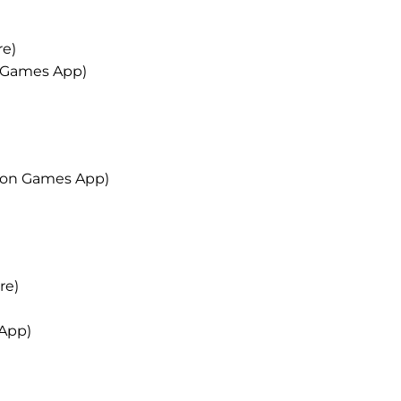
re)
 Games App)
azon Games App)
re)
 App)