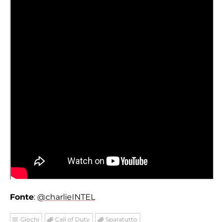
Fonte
:
@charlieINTEL
Giochi
Call of Duty
Sparatutto