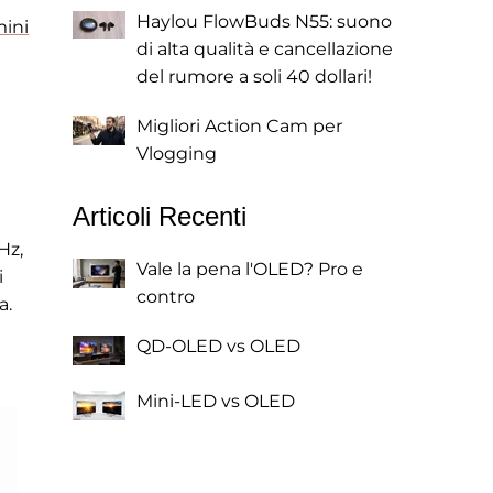
Haylou FlowBuds N55: suono
ini
di alta qualità e cancellazione
del rumore a soli 40 dollari!
Migliori Action Cam per
Vlogging
Articoli Recenti
Hz,
Vale la pena l'OLED? Pro e
i
contro
a.
QD-OLED vs OLED
Mini-LED vs OLED