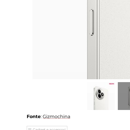
Fonte
:
Gizmochina
Gadget e accessori