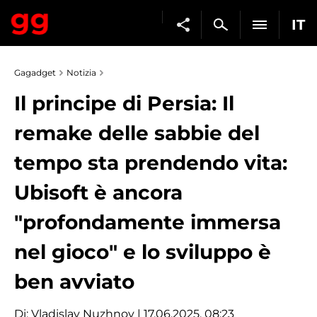
IT
Gagadget
Notizia
Il principe di Persia: Il
remake delle sabbie del
tempo sta prendendo vita:
Ubisoft è ancora
"profondamente immersa
nel gioco" e lo sviluppo è
ben avviato
Di:
Vladislav Nuzhnov
| 17.06.2025, 08:23