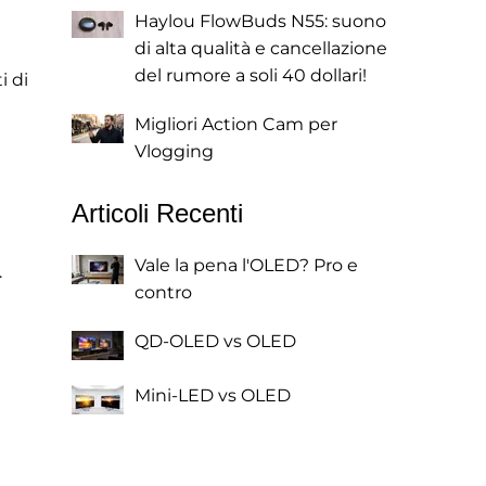
Haylou FlowBuds N55: suono
di alta qualità e cancellazione
del rumore a soli 40 dollari!
i di
Migliori Action Cam per
Vlogging
Articoli Recenti
Vale la pena l'OLED? Pro e
.
contro
QD-OLED vs OLED
Mini-LED vs OLED