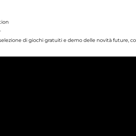
tion
.
elezione di giochi gratuiti e demo delle novità future, co