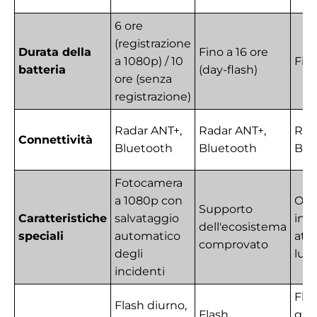
6 ore
(registrazione
Durata della
Fino a 16 ore
a 1080p) / 10
Fin
batteria
(day-flash)
ore (senza
registrazione)
Radar ANT+,
Radar ANT+,
Rad
Connettività
Bluetooth
Bluetooth
Blu
Fotocamera
a 1080p con
Osc
Supporto
Caratteristiche
salvataggio
inte
dell'ecosistema
speciali
automatico
atti
comprovato
degli
luci
incidenti
Fla
Flash diurno,
Flash
gior