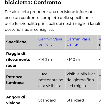
bicicletta: Confronto
Per aiutarvi a prendere una decisione informata,
ecco un confronto completo delle specifiche e
delle funzionalità principali dei nostri migliori fanali
posteriori radar consigliati:
Garmin Varia
Garmin Varia
Rad
Specifiche
RCT715
RTL515
TR
Raggio di
rilevamento
~140 m
~140 m
~15
radar
Luce
Visibile alla luce
Potenza
Dop
posteriore ad
del giorno fino
luminosa
ada
alta visibilità
a ~1 miglio
Angolo di
Standard
Standard
Sta
visione