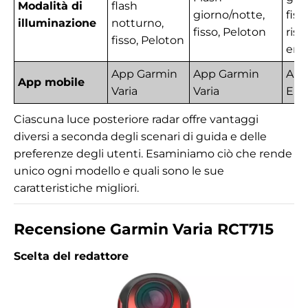
Modalità di
flash
giorno/notte,
fiss
illuminazione
notturno,
fisso, Peloton
ris
fisso, Peloton
ene
App Garmin
App Garmin
App
App mobile
Varia
Varia
EL
Ciascuna luce posteriore radar offre vantaggi
diversi a seconda degli scenari di guida e delle
preferenze degli utenti. Esaminiamo ciò che rende
unico ogni modello e quali sono le sue
caratteristiche migliori.
Recensione Garmin Varia RCT715
Scelta del redattore