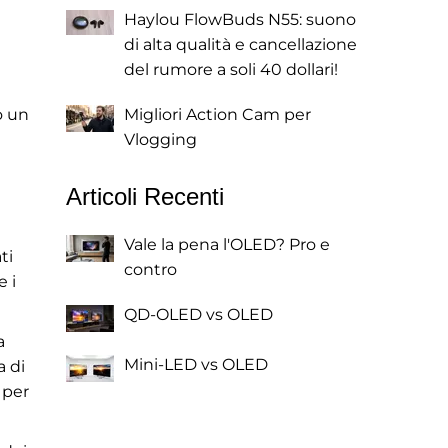
Haylou FlowBuds N55: suono
di alta qualità e cancellazione
del rumore a soli 40 dollari!
o un
Migliori Action Cam per
Vlogging
Articoli Recenti
Vale la pena l'OLED? Pro e
ti
contro
e i
QD-OLED vs OLED
a
Mini-LED vs OLED
a di
 per