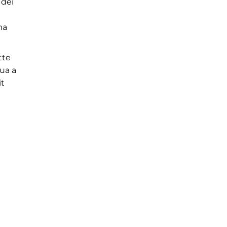
 dei
ma
tte
nua a
it