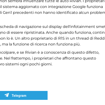
n sembra influenzare tutte le auto Rivian. I proprietari
il sistema aggiornato con integrazione Google funziona
li Gen1 precedenti non hanno identificato alcun proble
la scheda di navigazione sul display dell'infotainment sme
gno di essere ripristinata. Anche quando funziona, conti
 lo è. Un altro proprietario di R1S in un thread di Redd
 ma la funzione di ricerca non funziona più.
olpare, e se Rivian è a conoscenza di questo difetto,
. Nel frattempo, i proprietari che affrontano questo
ro sistemi ogni pochi giorni.
Telegram