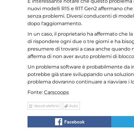
È interessante notare che questo problema no
nuovi modelli R1S e R1T Gen2 affermano che 
senza problemi. Diversi conducenti di model
dopo l'aggiornamento.
In un caso, il proprietario ha affermato che 
di rispondere ogni due o tre giorni e ha biso
presumere di trovarsi a casa anche quando non
afferma di non aver avuto problemi di blocco,
Un problema software è probabilmente da inc
potrebbe già stare sviluppando una soluzione
problema dovranno continuare a riavviare i lo
Fonte:
Carscoops
Veicoli elettrici
Auto
Facebook