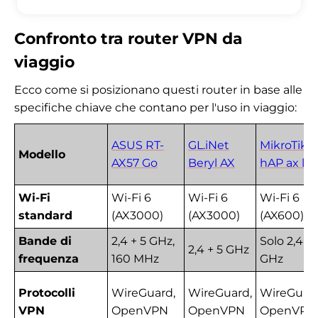
Confronto tra router VPN da
viaggio
Ecco come si posizionano questi router in base alle
specifiche chiave che contano per l'uso in viaggio:
ASUS RT-
GL.iNet
MikroTik
Modello
AX57 Go
Beryl AX
hAP ax lit
Wi-Fi
Wi-Fi 6
Wi-Fi 6
Wi-Fi 6
standard
(AX3000)
(AX3000)
(AX600)
Bande di
2,4 + 5 GHz,
Solo 2,4
2,4 + 5 GHz
frequenza
160 MHz
GHz
Protocolli
WireGuard,
WireGuard,
WireGuard
VPN
OpenVPN
OpenVPN
OpenVPN