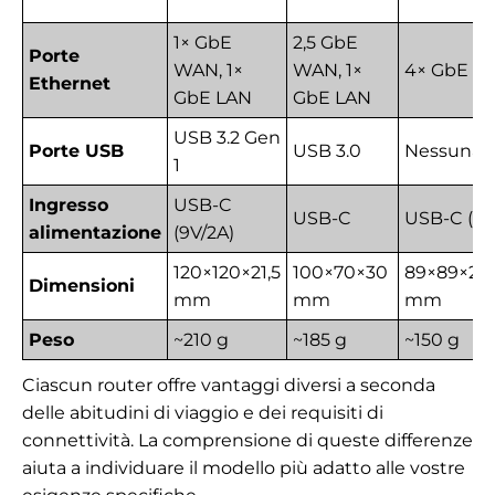
1× GbE
2,5 GbE
Porte
WAN, 1×
WAN, 1×
4× GbE
Ethernet
GbE LAN
GbE LAN
USB 3.2 Gen
Porte USB
USB 3.0
Nessuna
1
Ingresso
USB-C
USB-C
USB-C (5V
alimentazione
(9V/2A)
120×120×21,5
100×70×30
89×89×28
Dimensioni
mm
mm
mm
Peso
~210 g
~185 g
~150 g
Ciascun router offre vantaggi diversi a seconda
delle abitudini di viaggio e dei requisiti di
connettività. La comprensione di queste differenze
aiuta a individuare il modello più adatto alle vostre