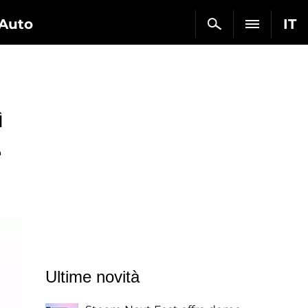
Auto
IT
ì
e
Ultime novità