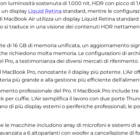
 con luminosità sostenuta di 1.000 nit, HDR con picco di 1.
a un display
Liquid Retina
standard, mentre le configurazi
Il MacBook Air utilizza un display Liquid Retina standard
to si traduce in una visione dei contenuti HDR nettament
e di 16 GB di memoria unificata, un aggiornamento sign
à che richiedono molta memoria. Le configurazioni di archiv
l Pro, a testimonianza dei diversi mercati di riferimento.
il MacBook Pro, nonostante il display più potente. L'Air off
atteria più grande e alla gestione più efficiente dell'alime
tamento professionale del Pro. Il MacBook Pro include tre
 per cuffie. L'Air semplifica il lavoro con due porte Thu
ano di più display esterni o periferiche professionali, le po
le macchine includono array di microfoni e sistemi di alt
vanzata a 6 altoparlanti con woofer a cancellazione di fo