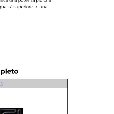
ornisce una potenza più che
ualità superiore, di una
pleto
24