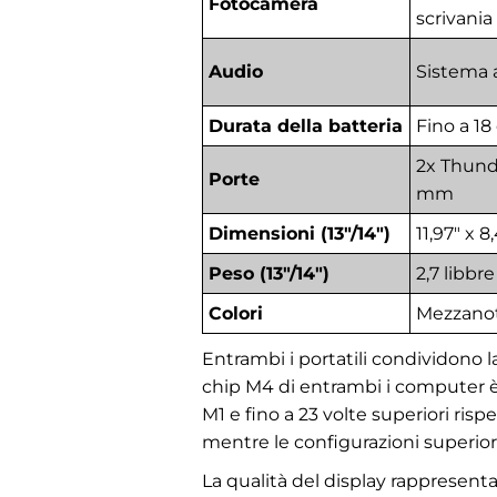
Fotocamera
scrivania
Audio
Sistema a
Durata della batteria
Fino a 18
2x Thunde
Porte
mm
Dimensioni (13"/14")
11,97" x 8
Peso (13"/14")
2,7 libbre
Colori
Mezzanott
Entrambi i portatili condividono l
chip M4 di entrambi i computer è 
M1 e fino a 23 volte superiori ris
mentre le configurazioni superior
La qualità del display rappresenta