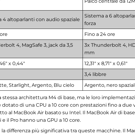
Palco centrale da 12
Sistema a 6 altoparla
 4 altoparlanti con audio spaziale
forza
 ore
Fino a 24 ore
rbolt 4, MagSafe 3, jack da 3,5
3x Thunderbolt 4, HD
mm
,46" x 0,44"
12,31" x 8,71" x 0,61"
3,4 libbre
e, Starlight, Argento, Blu cielo
Argento, nero spazia
a stessa architettura M4 di base, ma le loro implementazion
dotato di una CPU a 10 core con prestazioni fino a due v
petto al MacBook Air basato su Intel. Il MacBook Air di ba
i e il Pro hanno una GPU a 10 core.
 la differenza più significativa tra queste macchine. Il 