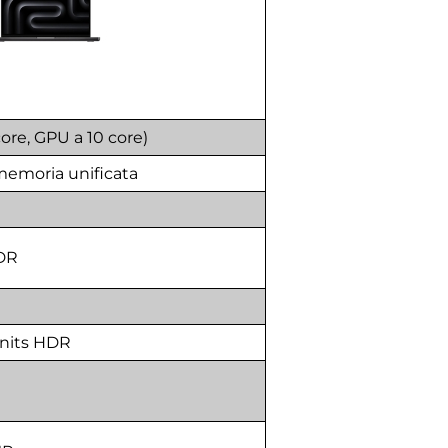
ore, GPU a 10 core)
emoria unificata
XDR
 nits HDR