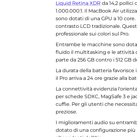
Liquid Retina XDR
da 14,2 pollici
1.000.000:1. Il MacBook Air utilizz
sono dotati di una GPU a 10 core. 
contrasto LCD tradizionale. Ques
professionale sui colori sul Pro.
Entrambe le macchine sono dotat
fluido il multitasking e le attivit
parte da 256 GB contro i 512 GB de
La durata della batteria favorisce 
il Pro arriva a 24 ore grazie alla b
La connettività evidenzia l'orien
per schede SDXC, MagSafe 3 e jack
cuffie. Per gli utenti che necessit
preziose.
I miglioramenti audio su entrambe 
dotato di una configurazione più a