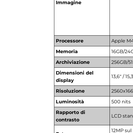
Immagine
Processore
Apple M4 
Memoria
16GB/24G
Archiviazione
256GB/51
Dimensioni del
13,6" / 15
display
Risoluzione
2560x1664
Luminosità
500 nits
Rapporto di
LCD sta
contrasto
12MP sul 