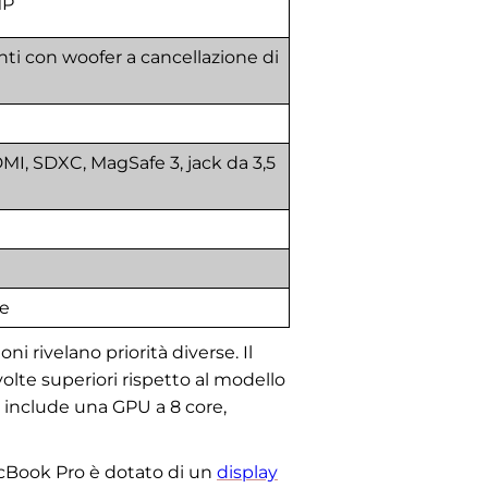
MP
nti con woofer a cancellazione di
MI, SDXC, MagSafe 3, jack da 3,5
le
i rivelano priorità diverse. Il
olte superiori rispetto al modello
se include una GPU a 8 core,
MacBook Pro è dotato di un
display