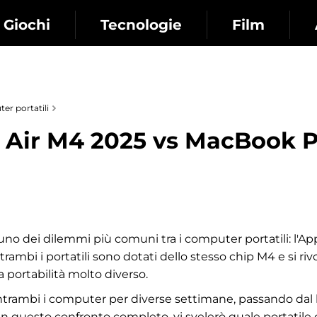
Giochi
Tecnologie
Film
er portatili
Air M4 2025 vs MacBook P
uno dei dilemmi più comuni tra i computer portatili: l'
ambi i portatili sono dotati dello stesso chip M4 e si riv
a portabilità molto diverso.
rambi i computer per diverse settimane, passando dal lav
In questo confronto completo, vi svelerò quale portatile off