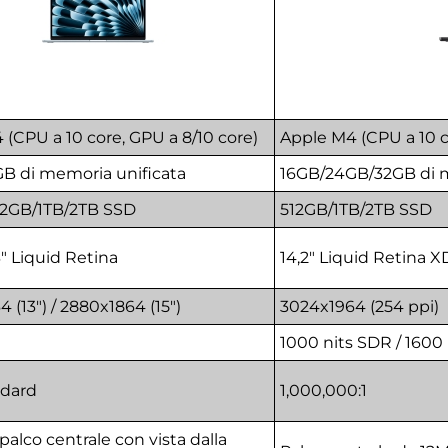
(CPU a 10 core, GPU a 8/10 core)
Apple M4 (CPU a 10 c
B di memoria unificata
16GB/24GB/32GB di m
2GB/1TB/2TB SSD
512GB/1TB/2TB SSD
,3" Liquid Retina
14,2" Liquid Retina 
 (13") / 2880x1864 (15")
3024x1964 (254 ppi)
1000 nits SDR / 1600
ndard
1,000,000:1
palco centrale con vista dalla