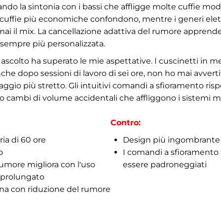
ndo la sintonia con i bassi che affligge molte cuffie mod
e cuffie più economiche confondono, mentre i generi elett
mai il mix. La cancellazione adattiva del rumore apprend
 sempre più personalizzata.
 ascolto ha superato le mie aspettative. I cuscinetti in 
he dopo sessioni di lavoro di sei ore, non ho mai avverti
aggio più stretto. Gli intuitivi comandi a sfioramento ri
ti o cambi di volume accidentali che affliggono i sistemi 
Contro:
ia di 60 ore
Design più ingombrante r
o
I comandi a sfioramento 
rumore migliora con l'uso
essere padroneggiati
 prolungato
lina con riduzione del rumore