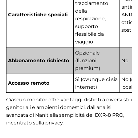
tracciamento
antir
della
Caratteristiche speciali
ANR, l
respirazione,
ottich
supporto
sostitu
flessibile da
viaggio
Opzionale
Abbonamento richiesto
(funzioni
No
premium)
Sì (ovunque ci sia
No (sol
Accesso remoto
internet)
locale)
Ciascun monitor offre vantaggi distinti a diversi stili
genitoriali e ambienti domestici, dall'analisi
avanzata di Nanit alla semplicità del DXR-8 PRO,
incentrato sulla privacy.