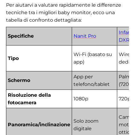
Per aiutarvi a valutare rapidamente le differenze
tecniche tra i migliori baby monitor, ecco una
tabella di confronto dettagliata:
Infant
Specifiche
Nanit Pro
DXR-8
Wi-Fi (basato su
Wirele
Tipo
app)
dedica
App per
Palmar
Schermo
telefono/tablet
(720p)
Risoluzione della
1080p
720p
fotocamera
Cambi
Solo zoom
Panoramica/inclinazione
motori
digitale
ottico