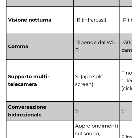
Visione notturna
IR (infrarossi)
IR (infr
Dipende dal Wi-
~300 m
Gamma
Fi
campo
Fino a
Supporto multi-
Sì (app split-
telec
telecamera
screen)
(ciclo/
Conversazione
Si
Si
bidirezionale
Approfondimenti
sul sonno,
Filtro