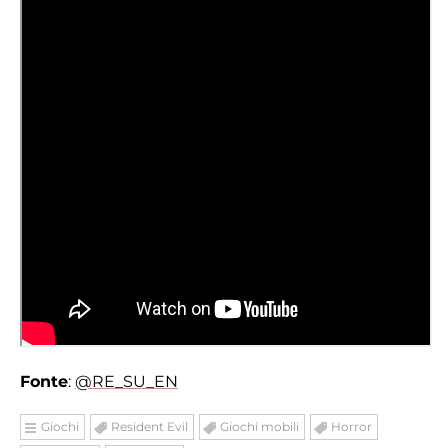
Fonte
:
@RE_SU_EN
Giochi
Resident Evil
Giochi mobili
Horror