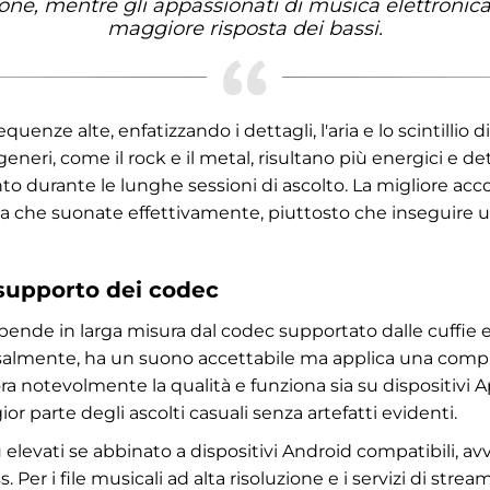
one, mentre gli appassionati di musica elettronic
maggiore risposta dei bassi.
uenze alte, enfatizzando i dettagli, l'aria e lo scintillio d
eneri, come il rock e il metal, risultano più energici e de
nto durante le lunghe sessioni di ascolto. La migliore acc
a che suonate effettivamente, piuttosto che inseguire u
 supporto dei codec
pende in larga misura dal codec supportato dalle cuffie e
rsalmente, ha un suono accettabile ma applica una comp
ora notevolmente la qualità e funziona sia su dispositivi
r parte degli ascolti casuali senza artefatti evidenti.
elevati se abbinato a dispositivi Android compatibili, avv
 Per i file musicali ad alta risoluzione e i servizi di stre