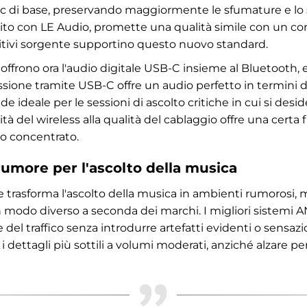
dec di base, preservando maggiormente le sfumature e lo s
rnito con LE Audio, promette una qualità simile con un c
ositivi sorgente supportino questo nuovo standard.
e offrono ora l'audio digitale USB-C insieme al Bluetoot
ione tramite USB-C offre un audio perfetto in termini di 
nde ideale per le sessioni di ascolto critiche in cui si des
tà del wireless alla qualità del cablaggio offre una certa fl
to concentrato.
rumore per l'ascolto della musica
e trasforma l'ascolto della musica in ambienti rumorosi
 in modo diverso a seconda dei marchi. I migliori sistemi
e del traffico senza introdurre artefatti evidenti o sensaz
i dettagli più sottili a volumi moderati, anziché alzare 