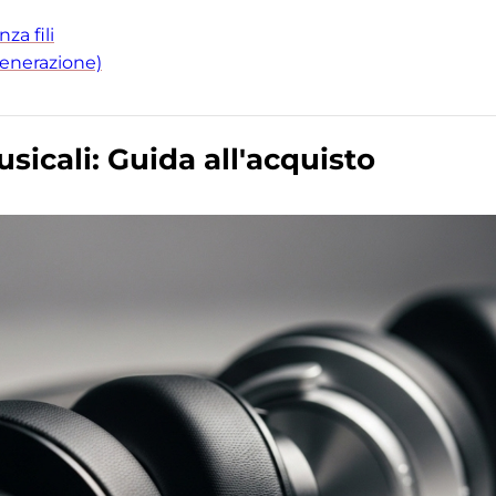
a fili
generazione)
usicali: Guida all'acquisto