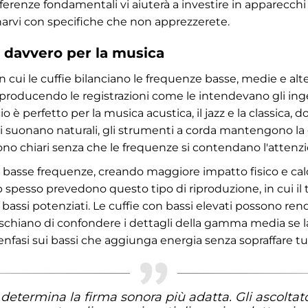
enze fondamentali vi aiuterà a investire in apparecchi c
narvi con specifiche che non apprezzerete.
 davvero per la musica
n cui le cuffie bilanciano le frequenze basse, medie e alt
 riproducendo le registrazioni come le intendevano gli i
è perfetto per la musica acustica, il jazz e la classica, d
 suonano naturali, gli strumenti a corda mantengono la 
o chiari senza che le frequenze si contendano l'attenzi
le basse frequenze, creando maggiore impatto fisico e ca
 spesso prevedono questo tipo di riproduzione, in cui il
ssi potenziati. Le cuffie con bassi elevati possono ren
 rischiano di confondere i dettagli della gamma media se 
enfasi sui bassi che aggiunga energia senza sopraffare tut
 determina la firma sonora più adatta. Gli ascoltato