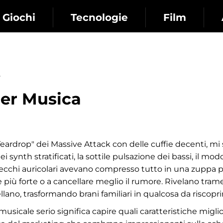
Giochi
Tecnologie
Film
per Musica
Teardrop" dei Massive Attack con delle cuffie decenti, m
synth stratificati, la sottile pulsazione dei bassi, il modo
 vecchi auricolari avevano compresso tutto in una zuppa p
 più forte o a cancellare meglio il rumore. Rivelano tram
o, trasformando brani familiari in qualcosa da riscoprir
 musicale serio significa capire quali caratteristiche migl