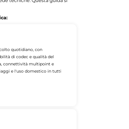
ede tecniche. Questa guida si
ica:
colto quotidiano, con
lità di codec e qualità del
a, connettività multipoint e
viaggi e l'uso domestico in tutti