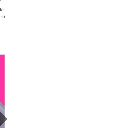
e,
 di