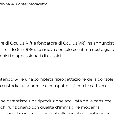
ro M64. Fonte: ModRetro
 di Oculus Rift e fondatore di Oculus VR), ha annunciat
intendo 64 (1996). La nuova console combina nostalgia r
nisti e appassionati di classici.
endo 64; è una completa riprogettazione della console
 custodia trasparente e compatibilità con le cartucce
che garantisce una riproduzione accurata delle cartucce
giochi funzionano con qualità d'immagine moderna
ti quattro ingressi per controller per il multiplayer local