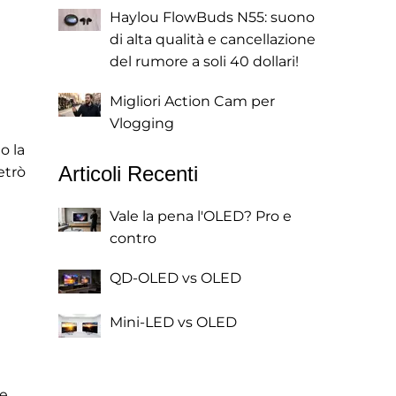
Haylou FlowBuds N55: suono
di alta qualità e cancellazione
del rumore a soli 40 dollari!
Migliori Action Cam per
Vlogging
o la
Articoli Recenti
etrò
Vale la pena l'OLED? Pro e
contro
QD-OLED vs OLED
Mini-LED vs OLED
e.