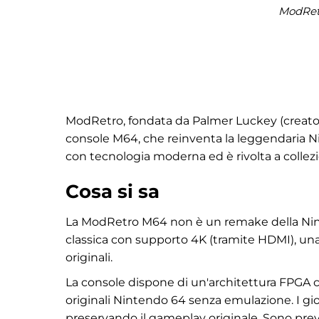
ModRet
ModRetro, fondata da Palmer Luckey (creatore
console M64, che reinventa la leggendaria N
con tecnologia moderna ed è rivolta a collezio
Cosa si sa
La ModRetro M64 non è un remake della Nint
classica con supporto 4K (tramite HDMI), una
originali.
La console dispone di un'architettura FPGA 
originali Nintendo 64 senza emulazione. I 
preservando il gameplay originale. Sono previs