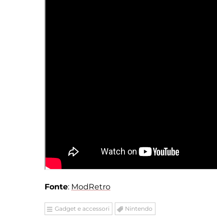
Fonte
:
ModRetro
Gadget e accessori
Nintendo