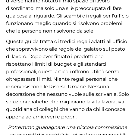
diverse hanno notato il mio spazio di lavoro
disordinato, ma solo una si è preoccupata di fare
qualcosa al riguardo. Gli scambi di regali per l'ufficio
funzionano meglio quando si risolvono problemi
che le persone non risolvono da sole.
Questa guida tratta di tredici regali adatti all'ufficio
che sopravvivono alle regole del galateo sul posto
di lavoro. Dopo aver filtrato i prodotti che
rispettano i limiti di budget e gli standard
professionali, questi articoli offrono utilità senza
oltrepassare i limiti. Niente regali personali che
innervosiscono le Risorse Umane. Nessuna
decorazione che nessuno vuole sulle scrivanie. Solo
soluzioni pratiche che migliorano la vita lavorativa
quotidiana di colleghi che vanno da chi li conosce
appena ad amici veri e propri.
Potremmo guadagnare una piccola commissione
se acquisti dai nostri link - ci aiuta su gagadget.it