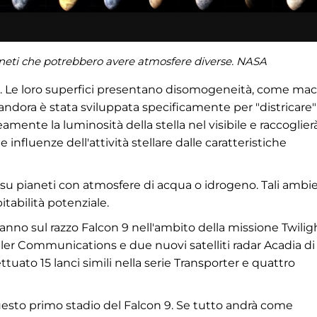
ianeti che potrebbero avere atmosfere diverse. NASA
eali. Le loro superfici presentano disomogeneità, come ma
Pandora è stata sviluppata specificamente per "districare"
eamente la luminosità della stella nel visibile e raccoglier
 influenze dell'attività stellare dalle caratteristiche
su pianeti con atmosfere di acqua o idrogeno. Tali ambie
tabilità potenziale.
eranno sul razzo Falcon 9 nell'ambito della missione Twilig
epler Communications e due nuovi satelliti radar Acadia di
uato 15 lanci simili nella serie Transporter e quattro
questo primo stadio del Falcon 9. Se tutto andrà come