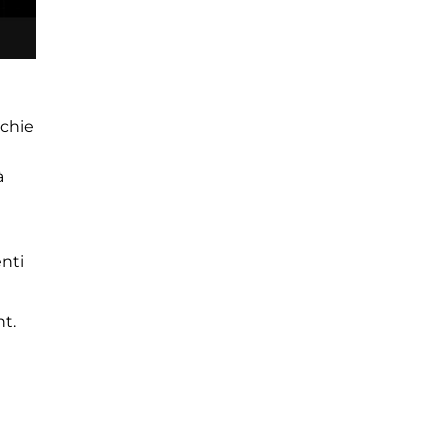
cchie
à
nti
ht.