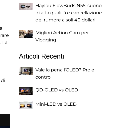
Haylou FlowBuds N55: suono
di alta qualità e cancellazione
del rumore a soli 40 dollari!
 a
Migliori Action Cam per
rare
Vlogging
. La
e
Articoli Recenti
Vale la pena l'OLED? Pro e
contro
 di
QD-OLED vs OLED
Mini-LED vs OLED