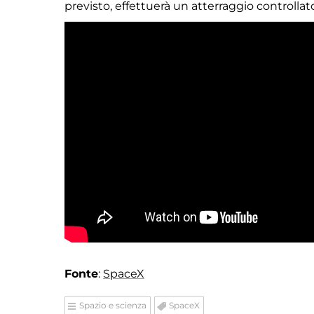
previsto, effettuerà un atterraggio controllato 
Fonte
:
SpaceX
Spazio e scienza
SpaceX