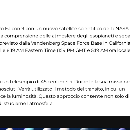
o Falcon 9 con un nuovo satellite scientifico della NASA
e la comprensione delle atmosfere degli esopianeti e sepa
o è previsto dalla Vandenberg Space Force Base in California
 alle 8:19 AM Eastern Time (1:19 PM GMT e 5:19 AM ora local
di un telescopio di 45 centimetri. Durante la sua missione
iuti. Verrà utilizzato il metodo del transito, in cui un
duce la luminosità. Questo approccio consente non solo di
i studiarne l'atmosfera.