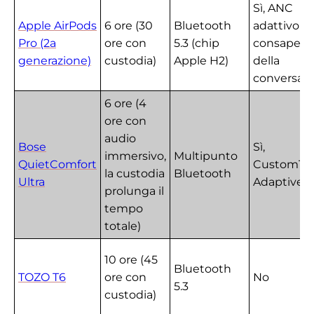
Sì, ANC
Apple AirPods
6 ore (30
Bluetooth
adattivo c
Pro (2a
ore con
5.3 (chip
consapevo
generazione)
custodia)
Apple H2)
della
conversaz
6 ore (4
ore con
audio
Bose
Sì,
immersivo,
Multipunto
QuietComfort
CustomTu
la custodia
Bluetooth
Ultra
Adaptive 
prolunga il
tempo
totale)
10 ore (45
Bluetooth
TOZO T6
ore con
No
5.3
custodia)