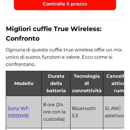
Controlla il prezzo
Migliori cuffie True Wireless:
Confronto
Ognuna di queste cuffie true wireless offre un mix
unico di suono, funzioni e valore. Ecco come si
confrontano.
Durata
Tecnologia
Cancellaz
Modello
della
di
attiva d
batteria
connettività
rumor
8 ore (24
Sony WF-
Bluetooth
Sì, ANC
ore con la
1000XM5
5.3
adattivo
custodia)