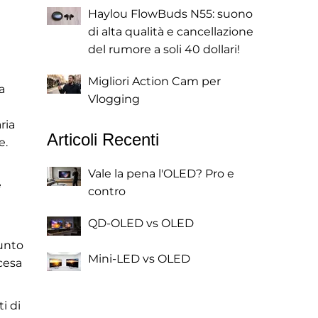
Haylou FlowBuds N55: suono
di alta qualità e cancellazione
del rumore a soli 40 dollari!
Migliori Action Cam per
a
Vlogging
ria
Articoli Recenti
e.
Vale la pena l'OLED? Pro e
e
contro
QD-OLED vs OLED
iunto
Mini-LED vs OLED
scesa
i di