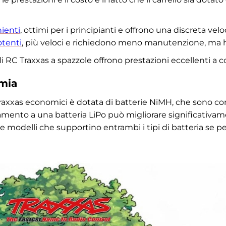
ienti
, ottimi per i principianti e offrono una discreta veloc
otenti
, più veloci e richiedono meno manutenzione, ma 
li RC Traxxas a spazzole offrono prestazioni eccellenti a c
omia
Traxxas economici è dotata di batterie NiMH, che sono c
mento a una batteria LiPo può migliorare significativame
 modelli che supportino entrambi i tipi di batteria se p