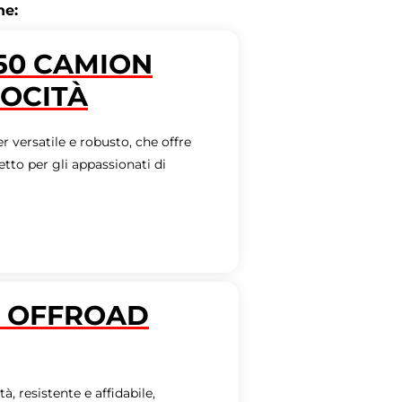
he:
150 CAMION
LOCITÀ
r versatile e robusto, che offre
fetto per gli appassionati di
D OFFROAD
, resistente e affidabile,