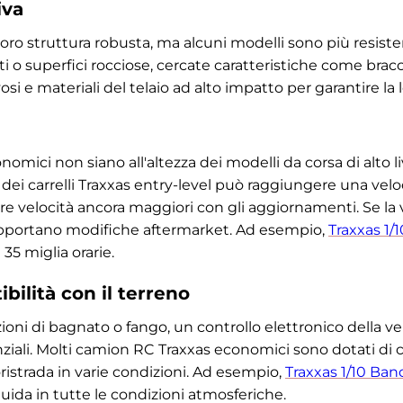
iva
oro struttura robusta, ma alcuni modelli sono più resistent
ti o superfici rocciose, cercate caratteristiche come bracci
i e materiali del telaio ad alto impatto per garantire la 
mici non siano all'altezza dei modelli da corsa di alto l
dei carrelli Traxxas entry-level può raggiungere una veloc
re velocità ancora maggiori con gli aggiornamenti. Se la v
upportano modifiche aftermarket. Ad esempio,
Traxxas 1
35 miglia orarie.
ilità con il terreno
zioni di bagnato o fango, un controllo elettronico della 
enziali. Molti camion RC Traxxas economici sono dotati di
ristrada in varie condizioni. Ad esempio,
Traxxas 1/10 Ba
uida in tutte le condizioni atmosferiche.