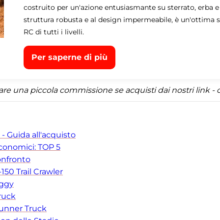
costruito per un'azione entusiasmante su sterrato, erba e
struttura robusta e al design impermeabile, è un'ottima sc
RC di tutti i livelli.
Per saperne di più
una piccola commissione se acquisti dai nostri link - ci
 Guida all'acquisto
economici: TOP 5
onfronto
50 Trail Crawler
uggy
ruck
runner Truck