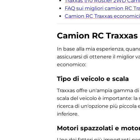
Traxxas 1/10 Rustler 2WD Cami
FAQ sui migliori camion RC T
Camion RC Traxxas economici
Camion RC Traxxas 
In base alla mia esperienza, quan
assicurarsi di ottenere il miglior 
economico:
Tipo di veicolo e scala
Traxxas offre un'ampia gamma di 
scala del veicolo è importante: la 
ricerca di un'opzione più piccola e
inferiore.
Motori spazzolati e moto
Uno dei fattori più importanti per 