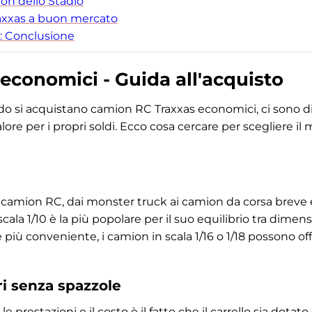
on dello Stadio
raxxas a buon mercato
: Conclusione
economici - Guida all'acquisto
do si acquistano camion RC Traxxas economici, ci sono div
valore per i propri soldi. Ecco cosa cercare per scegliere i
camion RC, dai monster truck ai camion da corsa breve e
scala 1/10 è la più popolare per il suo equilibrio tra dimens
 più conveniente, i camion in scala 1/16 o 1/18 possono off
ri senza spazzole
le prestazioni e il costo è il fatto che il carrello sia dota