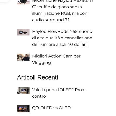
Recensione Haylou HexStorm
G1: cuffie da gioco senza
illuminazione RGB, ma con
audio surround 7.1
Haylou FlowBuds N55: suono
di alta qualità e cancellazione
del rumore a soli 40 dollari!
Migliori Action Cam per
Vlogging
Articoli Recenti
Vale la pena l'OLED? Pro e
contro
QD-OLED vs OLED