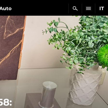
Auto
IT
58: