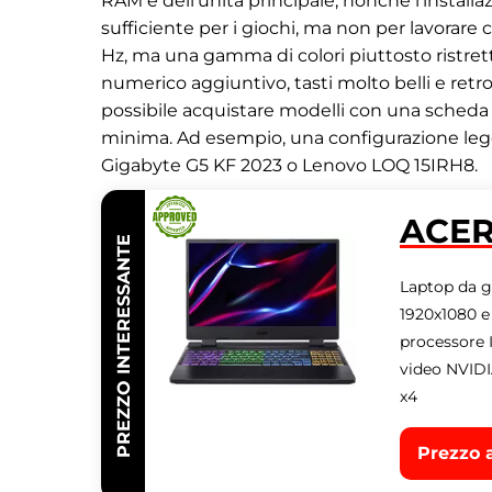
RAM e dell'unità principale, nonché l'installaz
sufficiente per i giochi, ma non per lavorar
Hz, ma una gamma di colori piuttosto ristrett
numerico aggiuntivo, tasti molto belli e retr
possibile acquistare modelli con una scheda
minima. Ad esempio, una configurazione legg
Gigabyte G5 KF 2023 o Lenovo LOQ 15IRH8.
ACER
PREZZO INTERESSANTE
Laptop da gi
1920x1080 e
processore I
video NVIDI
x4
Prezzo 