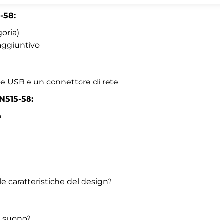
-58:
oria)
 aggiuntivo
tre USB e un connettore di rete
AN515-58:
o
le caratteristiche del design?
il suono?