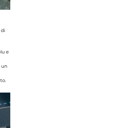
 di
blu e
è un
i
to.