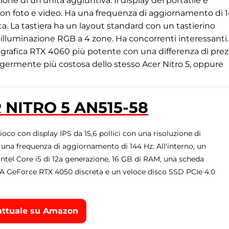
ione di un'unità aggiuntiva. Il display del portatile è
e con foto e video. Ha una frequenza di aggiornamento di 
a. La tastiera ha un layout standard con un tastierino
oilluminazione RGB a 4 zone. Ha concorrenti interessanti.
 grafica RTX 4060 più potente con una differenza di pre
ermente più costosa dello stesso Acer Nitro 5, oppure
 NITRO 5 AN515-58
oco con display IPS da 15,6 pollici con una risoluzione di
 una frequenza di aggiornamento di 144 Hz. All'interno, un
ntel Core i5 di 12a generazione, 16 GB di RAM, una scheda
A GeForce RTX 4050 discreta e un veloce disco SSD PCIe 4.0
attuale su Amazon