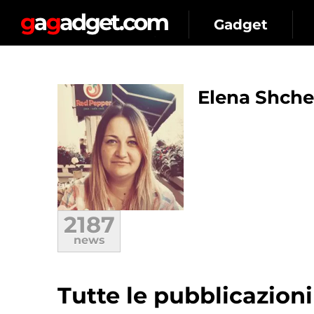
Gadget
Elena Shch
2187
news
Tutte le pubblicazion