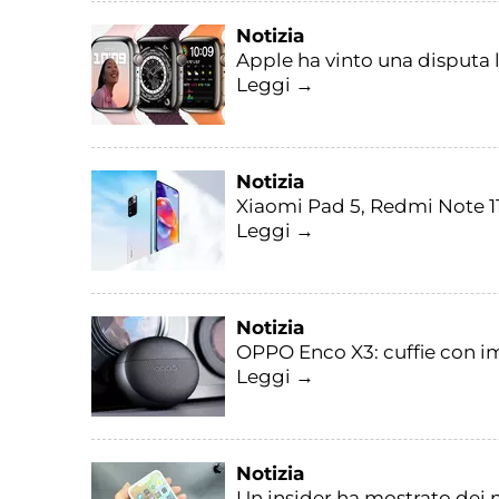
Notizia
Apple ha vinto una disputa l
Leggi →
Notizia
Xiaomi Pad 5, Redmi Note 11 
Leggi →
Notizia
OPPO Enco X3: cuffie con im
Leggi →
Notizia
Un insider ha mostrato dei 