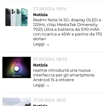
27.09.2024, 09:14
Notizia
Redmi Note 14 5G: display OLED a
120Hz, chip MediaTek Dimensity
7025 Ultra e batteria da 5110 mAh
con ricarica a 45W a partire da 170
dollari
Leggi →
27.09.2024, 08:53
Notizia
realme introdurrà una nuova
interfaccia per gli smartphone
Android 15 a ottobre
Leggi →
27.09.2024, 06:12