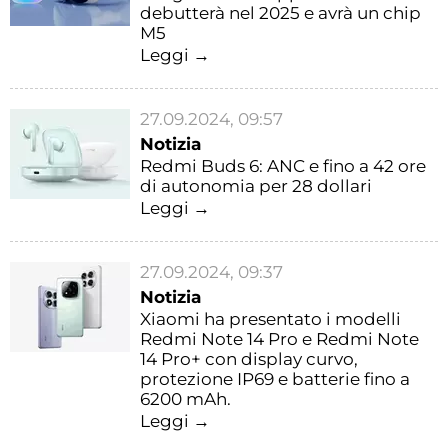
debutterà nel 2025 e avrà un chip
M5
Leggi →
27.09.2024, 09:57
Notizia
Redmi Buds 6: ANC e fino a 42 ore
di autonomia per 28 dollari
Leggi →
27.09.2024, 09:37
Notizia
Xiaomi ha presentato i modelli
Redmi Note 14 Pro e Redmi Note
14 Pro+ con display curvo,
protezione IP69 e batterie fino a
6200 mAh.
Leggi →