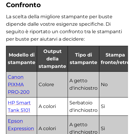
Confronto
La scelta della migliore stampante per buste
dipende dalle vostre esigenze specifiche. Di
seguito è riportato un confronto tra le stampanti
per buste per aiutarvi a decidere:
Output
Modello di
Tipo di
Stampa
della
stampante
stampante
fronte/retro
stampante
Canon
A getto
PIXMA
Colore
No
d'inchiostro
PRO-200
HP Smart
Serbatoio
A colori
Sì
Tank 5101
d'inchiostro
Epson
A getto
Expression
A colori
Sì
d'inchiostro