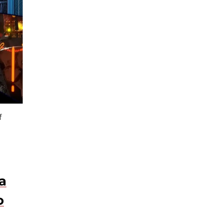
f
a
o