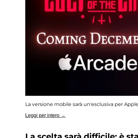
La versione mobile sarà un'esclusiva per Appl
Leggi per intero →
La scelta sarà difficile: è st