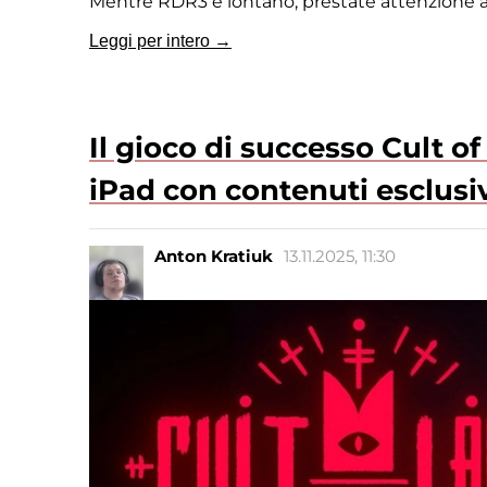
Mentre RDR3 è lontano, prestate attenzione 
Leggi per intero →
Il gioco di successo Cult o
iPad con contenuti esclusiv
Anton Kratiuk
13.11.2025, 11:30