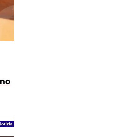
nno
Notizia