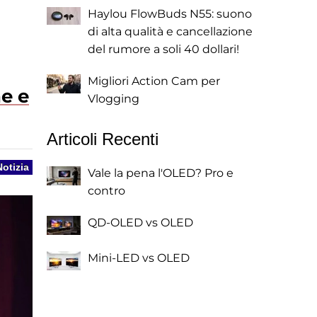
Haylou FlowBuds N55: suono
di alta qualità e cancellazione
del rumore a soli 40 dollari!
Migliori Action Cam per
ne e
Vlogging
Articoli Recenti
Notizia
Vale la pena l'OLED? Pro e
contro
QD-OLED vs OLED
Mini-LED vs OLED