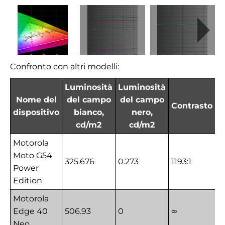
Confronto con altri modelli:
Luminosità
Luminosità
Nome del
del campo
del campo
Contrasto
dispositivo
bianco,
nero,
cd/m2
cd/m2
Motorola
Moto G54
325.676
0.273
1193:1
Power
Edition
Motorola
Edge 40
506.93
0
∞
Neo