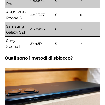
493.872
0
∞
Pro
ASUS ROG
482.347
0
∞
Phone 5
Samsung
437.906
0
∞
Galaxy S21+
Sony
394.97
0
∞
Xperia 1
Quali sono i metodi di sblocco?