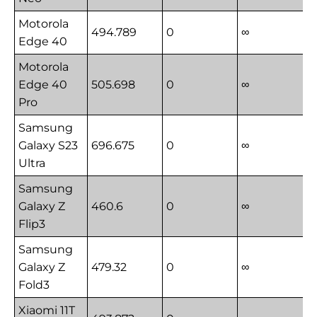
Motorola
494.789
0
∞
Edge 40
Motorola
Edge 40
505.698
0
∞
Pro
Samsung
Galaxy S23
696.675
0
∞
Ultra
Samsung
Galaxy Z
460.6
0
∞
Flip3
Samsung
Galaxy Z
479.32
0
∞
Fold3
Xiaomi 11T