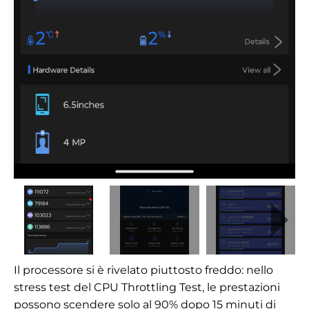
Il processore si è rivelato piuttosto freddo: nello
stress test del CPU Throttling Test, le prestazioni
possono scendere solo al 90% dopo 15 minuti di