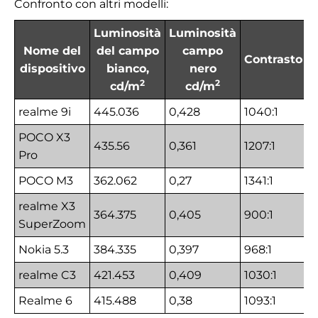
Confronto con altri modelli:
Luminosità
Luminosità
Nome del
del campo
campo
Contrasto
dispositivo
bianco,
nero
2
2
cd/m
cd/m
realme 9i
445.036
0,428
1040:1
POCO X3
435.56
0,361
1207:1
Pro
POCO M3
362.062
0,27
1341:1
realme X3
364.375
0,405
900:1
SuperZoom
Nokia 5.3
384.335
0,397
968:1
realme C3
421.453
0,409
1030:1
Realme 6
415.488
0,38
1093:1