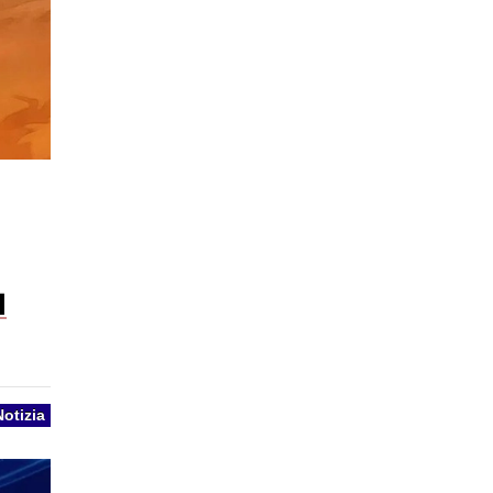
l
Notizia