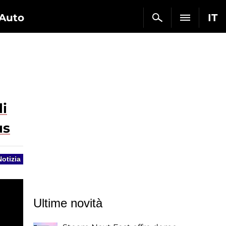
Auto
IT
i
us
Notizia
Ultime novità