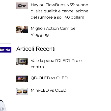
Haylou FlowBuds N55: suono
di alta qualità e cancellazione
del rumore a soli 40 dollari!
Migliori Action Cam per
Vlogging
Articoli Recenti
Notizia
Vale la pena l'OLED? Pro e
contro
QD-OLED vs OLED
Mini-LED vs OLED