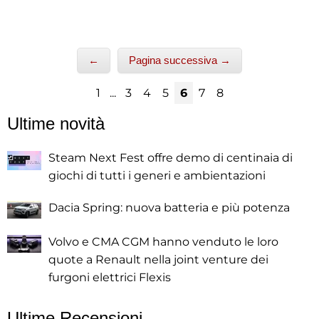
←
Pagina successiva →
1
...
3
4
5
6
7
8
Ultime novità
Steam Next Fest offre demo di centinaia di
giochi di tutti i generi e ambientazioni
Dacia Spring: nuova batteria e più potenza
Volvo e CMA CGM hanno venduto le loro
quote a Renault nella joint venture dei
furgoni elettrici Flexis
Ultime Recensioni