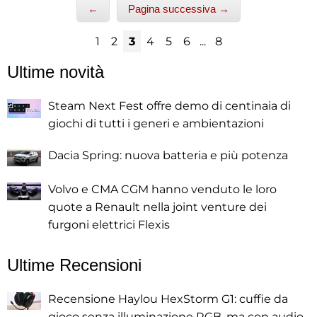
←
Pagina successiva →
1
2
3
4
5
6
...
8
Ultime novità
Steam Next Fest offre demo di centinaia di
giochi di tutti i generi e ambientazioni
Dacia Spring: nuova batteria e più potenza
Volvo e CMA CGM hanno venduto le loro
quote a Renault nella joint venture dei
furgoni elettrici Flexis
Ultime Recensioni
Recensione Haylou HexStorm G1: cuffie da
gioco senza illuminazione RGB, ma con audio