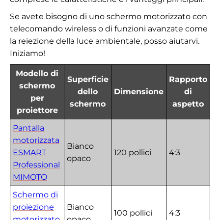
Se avete bisogno di uno schermo motorizzato con
telecomando wireless o di funzioni avanzate come
la reiezione della luce ambientale, posso aiutarvi.
Iniziamo!
Modello di
Superficie
Rapporto
schermo
dello
Dimensione
di
per
schermo
aspetto
proiettore
Pantalla
motorizzata
Bianco
ESMART
120 pollici
4:3
opaco
Professional
MIMOTO
Schermo di
proiezione
Bianco
100 pollici
4:3
motorizzato
opaco