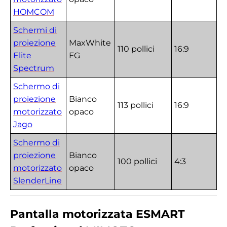
HOMCOM
Schermi di
proiezione
MaxWhite
110 pollici
16:9
Elite
FG
Spectrum
Schermo di
proiezione
Bianco
113 pollici
16:9
motorizzato
opaco
Jago
Schermo di
proiezione
Bianco
100 pollici
4:3
motorizzato
opaco
SlenderLine
Pantalla motorizzata ESMART