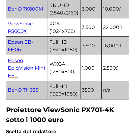
4K UHD
BenQ TK800M
3,000
10,000:1
(3840x2160)
ViewSonic
XGA
3,500
22,000:1
PS600X
(1024x768)
Epson EB-
Full HD
3,500
16,000:1
FH06
(1920x1080)
Epson
WXGA
EpiqVision Mini
1,000
2,500:1
(1280x800)
EF11
Full HD
BenQ TH685i
3500
n/a
(1920x1080)
Proiettore ViewSonic PX701-4K
sotto i 1000 euro
Scelta del redattore