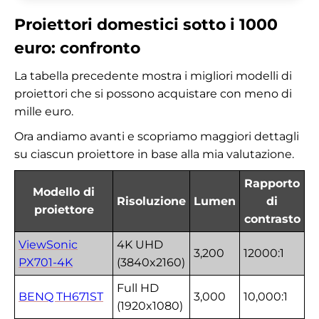
Proiettori domestici sotto i 1000
euro: confronto
La tabella precedente mostra i migliori modelli di
proiettori che si possono acquistare con meno di
mille euro.
Ora andiamo avanti e scopriamo maggiori dettagli
su ciascun proiettore in base alla mia valutazione.
Rapporto
Modello di
Risoluzione
Lumen
di
proiettore
contrasto
ViewSonic
4K UHD
3,200
12000:1
PX701-4K
(3840x2160)
Full HD
BENQ TH671ST
3,000
10,000:1
(1920x1080)